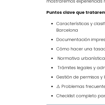
mostraremos experiencias re
Puntos clave que tratare
Características y clasif
Barcelona
Documentación impresc
Cómo hacer una tasació
️ Normativa urbanístic
️ Trámites legales y ad
Gestión de permisos y 
⚠️ Problemas frecuent
Checklist completo par