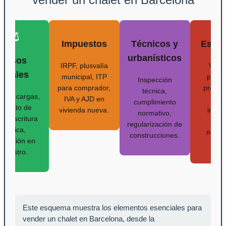
⚖️
Impuestos
Técnicos y
Estra
urbanísticos
Pasos
IRPF, plusvalía
Valor
legales
municipal, ITP
profes
Inspección
para comprador,
promoc
técnica,
isión cargas,
IVA y AJD en
port
cumplimiento
ontrato de
vivienda nueva.
inmobi
normativo,
as, escritura
expe
regularización de
pública,
negoc
construcciones.
scripción en
cla
Registro.
Este esquema muestra los elementos esenciales para
vender un chalet en Barcelona, desde la