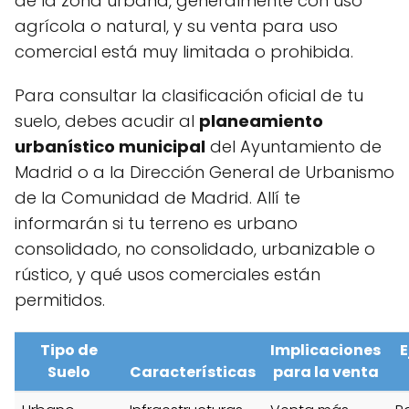
de la zona urbana, generalmente con uso
agrícola o natural, y su venta para uso
comercial está muy limitada o prohibida.
Para consultar la clasificación oficial de tu
suelo, debes acudir al
planeamiento
urbanístico municipal
del Ayuntamiento de
Madrid o a la Dirección General de Urbanismo
de la Comunidad de Madrid. Allí te
informarán si tu terreno es urbano
consolidado, no consolidado, urbanizable o
rústico, y qué usos comerciales están
permitidos.
Tipo de
Implicaciones
E
Suelo
Características
para la venta