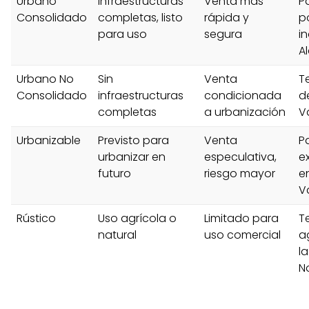
Urbano
Infraestructuras
Venta más
P
Consolidado
completas, listo
rápida y
p
para uso
segura
in
A
Urbano No
Sin
Venta
T
Consolidado
infraestructuras
condicionada
d
completas
a urbanización
V
Urbanizable
Previsto para
Venta
P
urbanizar en
especulativa,
e
futuro
riesgo mayor
e
V
Rústico
Uso agrícola o
Limitado para
T
natural
uso comercial
a
la
N