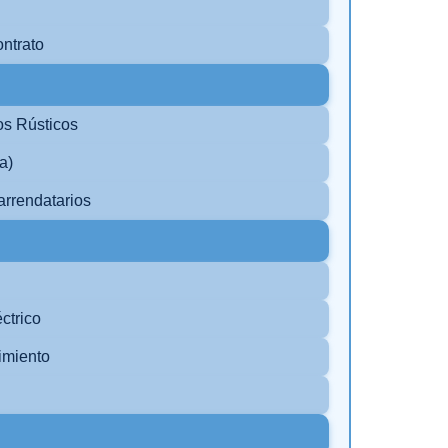
ontrato
os Rústicos
a)
rrendatarios
ctrico
imiento