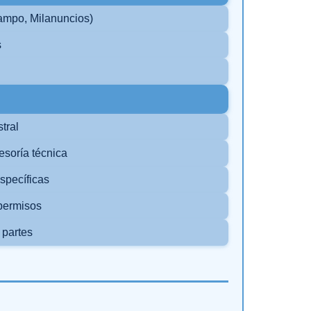
ampo, Milanuncios)
s
tral
esoría técnica
specíficas
permisos
 partes