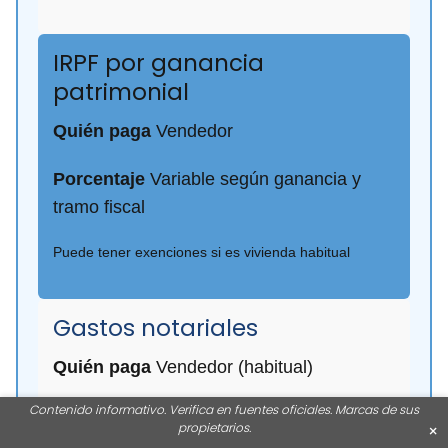
IRPF por ganancia
patrimonial
Quién paga
Vendedor
Porcentaje
Variable según ganancia y
tramo fiscal
Puede tener exenciones si es vivienda habitual
Gastos notariales
Quién paga
Vendedor (habitual)
Contenido informativo. Verifica en fuentes oficiales. Marcas de sus
Coste aproximado
600 - 1.200 €
propietarios.
×