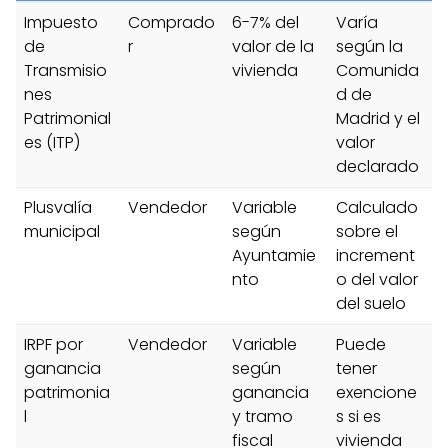
Impuesto
Comprado
6-7% del
Varía
de
r
valor de la
según la
Transmisio
vivienda
Comunida
nes
d de
Patrimonial
Madrid y el
es (ITP)
valor
declarado
Plusvalía
Vendedor
Variable
Calculado
municipal
según
sobre el
Ayuntamie
increment
nto
o del valor
del suelo
IRPF por
Vendedor
Variable
Puede
ganancia
según
tener
patrimonia
ganancia
exencione
l
y tramo
s si es
fiscal
vivienda