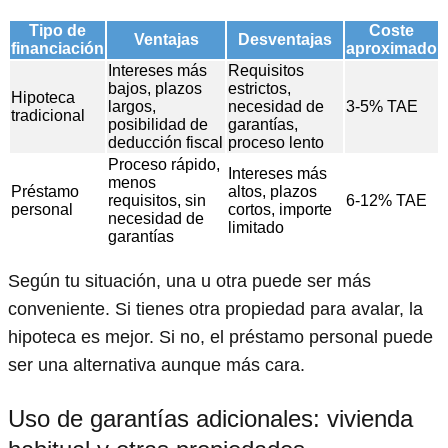
Tipo de
Coste
Ventajas
Desventajas
financiación
aproximado
Intereses más
Requisitos
bajos, plazos
estrictos,
Hipoteca
largos,
necesidad de
3-5% TAE
tradicional
posibilidad de
garantías,
deducción fiscal
proceso lento
Proceso rápido,
Intereses más
menos
Préstamo
altos, plazos
requisitos, sin
6-12% TAE
personal
cortos, importe
necesidad de
limitado
garantías
Según tu situación, una u otra puede ser más
conveniente. Si tienes otra propiedad para avalar, la
hipoteca es mejor. Si no, el préstamo personal puede
ser una alternativa aunque más cara.
Uso de garantías adicionales: vivienda