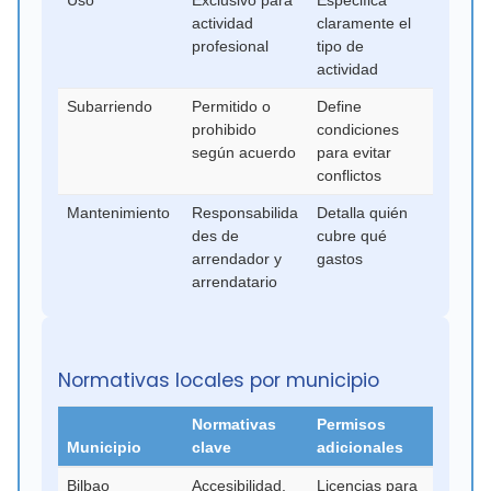
Uso
Exclusivo para
Especifica
actividad
claramente el
profesional
tipo de
actividad
Subarriendo
Permitido o
Define
prohibido
condiciones
según acuerdo
para evitar
conflictos
Mantenimiento
Responsabilida
Detalla quién
des de
cubre qué
arrendador y
gastos
arrendatario
Normativas locales por municipio
Normativas
Permisos
Municipio
clave
adicionales
Bilbao
Accesibilidad,
Licencias para