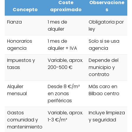
Coste
Observacione
Concepto
aproximado
s
Fianza
1 mes de
Obligatoria por
alquiler
ley
Honorarios
1 mes de
Solo si se usa
agencia
alquiler + IVA
agencia
Impuestos y
Variable, aprox.
Depende del
tasas
200-500 €
municipio y
contrato
Alquiler
Desde 8 €/m²
Más caro en
mensual
en zonas
Bilbao centro
periféricas
Gastos
Variable, aprox.
Incluye limpieza
comunidad y
1-3 €/m²
y seguridad
mantenimiento