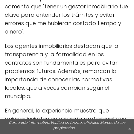
comenta que "tener un gestor inmobiliario fue
clave para entender los trámites y evitar
errores que me hubieran costado tiempo y
dinero".
Los agentes inmobiliarios destacan que la
transparencia y la formalidad en los
contratos son fundamentales para evitar
problemas futuros. Además, remarcan la
importancia de conocer las normativas
locales, que a veces cambian según el
municipio.
En general, la experiencia muestra que
quienes invierten en asesoría profesional y se
Contenido informativo. Verifica en fuentes oficiales. Marcas de sus
informan bien, logran alquilar oficinas en
propietarios.
×