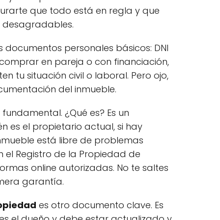
gurarte que todo está en regla y que
as desagradables.
s documentos personales básicos: DNI
e comprar en pareja o con financiación,
 tu situación civil o laboral. Pero ojo,
cumentación del inmueble.
 fundamental. ¿Qué es? Es un
 es el propietario actual, si hay
 inmueble está libre de problemas
en el Registro de la Propiedad de
formas online autorizadas. No te saltes
imera garantía.
ropiedad
es otro documento clave. Es
n es el dueño y debe estar actualizado y