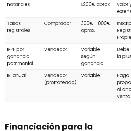
notariales
1.200€ aprox.
valor 
exten
Tasas
Comprador
300€ - 800€
Inscri
registrales
aprox.
Regist
Propi
IRPF por
Vendedor
Variable
Debe 
ganancia
según
la plu
patrimonial
ganancia
IBI anual
Vendedor
Variable
Pago
(prorrateado)
propo
al añ
venta
Financiación para la