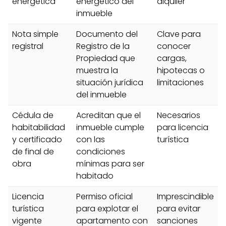
energética
energético del
alquiler
inmueble
Nota simple
Documento del
Clave para
registral
Registro de la
conocer
Propiedad que
cargas,
muestra la
hipotecas o
situación jurídica
limitaciones
del inmueble
Cédula de
Acreditan que el
Necesarios
habitabilidad
inmueble cumple
para licencia
y certificado
con las
turística
de final de
condiciones
obra
mínimas para ser
habitado
Licencia
Permiso oficial
Imprescindible
turística
para explotar el
para evitar
vigente
apartamento con
sanciones