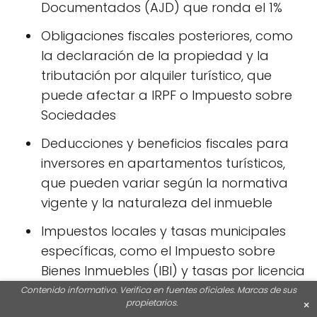
Documentados (AJD) que ronda el 1%
Obligaciones fiscales posteriores, como
la declaración de la propiedad y la
tributación por alquiler turístico, que
puede afectar a IRPF o Impuesto sobre
Sociedades
Deducciones y beneficios fiscales para
inversores en apartamentos turísticos,
que pueden variar según la normativa
vigente y la naturaleza del inmueble
Impuestos locales y tasas municipales
específicas, como el Impuesto sobre
Bienes Inmuebles (IBI) y tasas por licencia
turística en Bizkaia ️
Contenido informativo. Verifica en fuentes oficiales. Marcas de sus
propietarios.
×