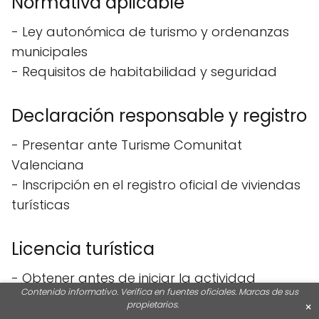
Normativa aplicable
- Ley autonómica de turismo y ordenanzas
municipales
- Requisitos de habitabilidad y seguridad
Declaración responsable y registro
- Presentar ante Turisme Comunitat
Valenciana
- Inscripción en el registro oficial de viviendas
turísticas
Licencia turística
- Obtener antes de iniciar la actividad
Contenido informativo. Verifica en fuentes oficiales. Marcas de sus
- Cumplir con condiciones técnicas y legales
propietarios.
×