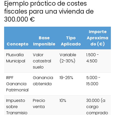
Ejemplo práctico de costes
fiscales para una vivienda de
300.000 €
Importe
Base
Tipo
Aproxima
Concepto
Imponible
Aplicado
do (€)
Plusvalía
Valor
Variable
1.500 -
Municipal
catastral
(2-30%)
4.500
suelo
IRPF
Ganancia
19-26%
5.000 -
Ganancia
obtenida
15.000
Patrimonial
Impuesto
Precio
10%
30.000 (a
sobre
venta
cargo
Transmisio
comprado