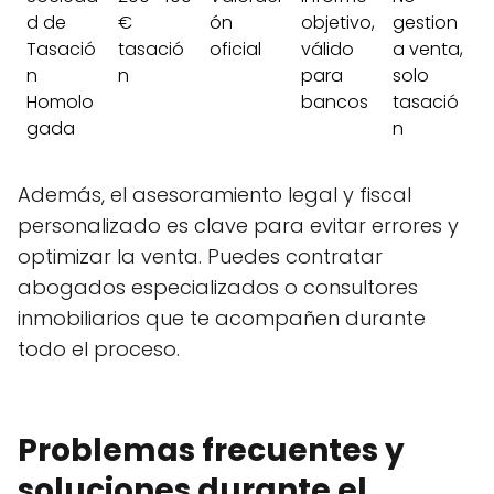
d de
€
ón
objetivo,
gestion
Tasació
tasació
oficial
válido
a venta,
n
n
para
solo
Homolo
bancos
tasació
gada
n
Además, el asesoramiento legal y fiscal
personalizado es clave para evitar errores y
optimizar la venta. Puedes contratar
abogados especializados o consultores
inmobiliarios que te acompañen durante
todo el proceso.
Problemas frecuentes y
soluciones durante el