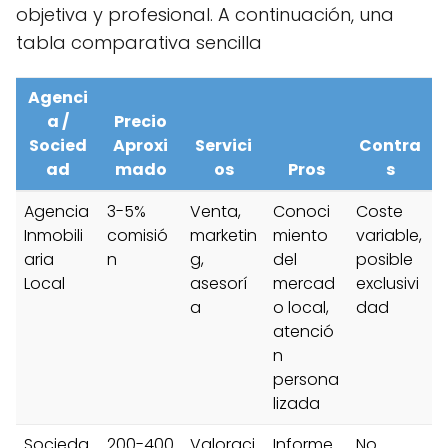
objetiva y profesional. A continuación, una
tabla comparativa sencilla
Agenci
a /
Precio
Socied
Aproxi
Servici
Contra
ad
mado
os
Pros
s
Agencia
3-5%
Venta,
Conoci
Coste
Inmobili
comisió
marketin
miento
variable,
aria
n
g,
del
posible
Local
asesorí
mercad
exclusivi
a
o local,
dad
atenció
n
persona
lizada
Socieda
200-400
Valoraci
Informe
No