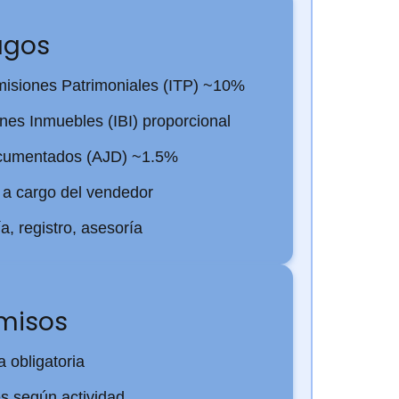
agos
isiones Patrimoniales (ITP) ~10%
nes Inmuebles (IBI) proporcional
ocumentados (AJD) ~1.5%
 a cargo del vendedor
a, registro, asesoría
rmisos
a obligatoria
es según actividad