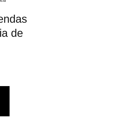
ncia
iendas
ia de