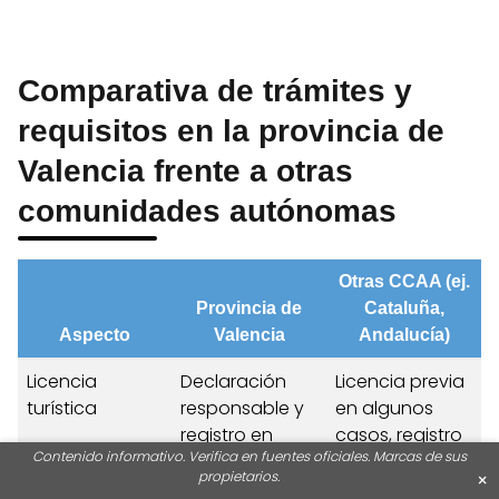
Comparativa de trámites y
requisitos en la provincia de
Valencia frente a otras
comunidades autónomas
Otras CCAA (ej.
Provincia de
Cataluña,
Aspecto
Valencia
Andalucía)
Licencia
Declaración
Licencia previa
turística
responsable y
en algunos
registro en
casos, registro
Contenido informativo. Verifica en fuentes oficiales. Marcas de sus
REEPT
obligatorio
propietarios.
×