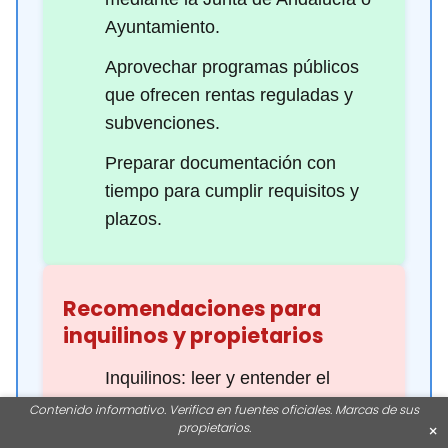
Ayuntamiento.
Aprovechar programas públicos
que ofrecen rentas reguladas y
subvenciones.
Preparar documentación con
tiempo para cumplir requisitos y
plazos.
Recomendaciones para
inquilinos y propietarios
Inquilinos: leer y entender el
contrato, conservar copias y
Contenido informativo. Verifica en fuentes oficiales. Marcas de sus
propietarios.
×
comunicar con respeto.