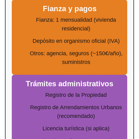
Fianza y pagos
Fianza: 1 mensualidad (vivienda
residencial)
Depósito en organismo oficial (IVA)
Otros: agencia, seguros (~150€/año),
suministros
Trámites administrativos
Registro de la Propiedad
Registro de Arrendamientos Urbanos
(recomendado)
Licencia turística (si aplica)