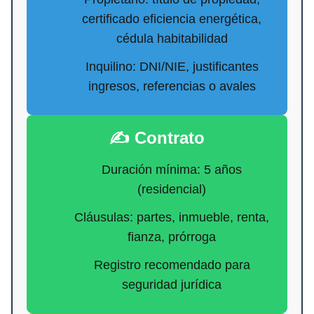
certificado eficiencia energética,
cédula habitabilidad
Inquilino: DNI/NIE, justificantes
ingresos, referencias o avales
✍️ Contrato
Duración mínima: 5 años
(residencial)
Cláusulas: partes, inmueble, renta,
fianza, prórroga
Registro recomendado para
seguridad jurídica