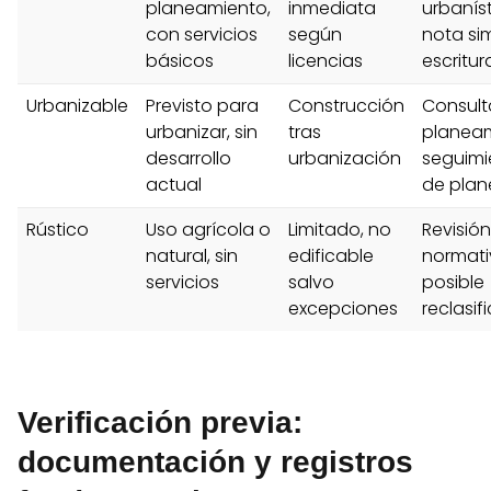
planeamiento,
inmediata
urbaníst
con servicios
según
nota si
básicos
licencias
escritur
Urbanizable
Previsto para
Construcción
Consult
urbanizar, sin
tras
planeam
desarrollo
urbanización
seguimi
actual
de plan
Rústico
Uso agrícola o
Limitado, no
Revisión
natural, sin
edificable
normati
servicios
salvo
posible
excepciones
reclasif
Verificación previa:
documentación y registros