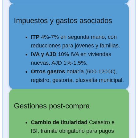
Impuestos y gastos asociados
ITP
4%-7% en segunda mano, con
reducciones para jóvenes y familias.
IVA y AJD
10% IVA en viviendas
nuevas, AJD 1%-1.5%.
Otros gastos
notaría (600-1200€),
registro, gestoría, plusvalía municipal.
Gestiones post-compra
Cambio de titularidad
Catastro e
IBI, trámite obligatorio para pagos