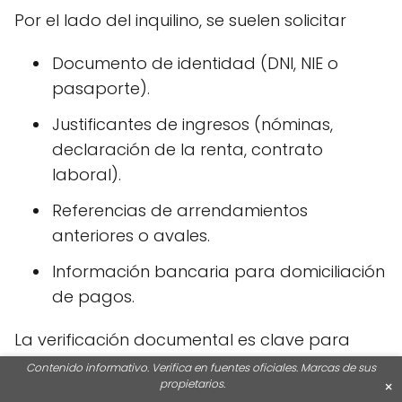
Por el lado del inquilino, se suelen solicitar
Documento de identidad (DNI, NIE o
pasaporte).
Justificantes de ingresos (nóminas,
declaración de la renta, contrato
laboral).
Referencias de arrendamientos
anteriores o avales.
Información bancaria para domiciliación
de pagos.
La verificación documental es clave para
evitar fraudes. No es raro que algunos
Contenido informativo. Verifica en fuentes oficiales. Marcas de sus
propietarios.
×
propietarios pidan informes de solvencia o