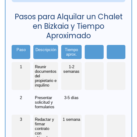
Pasos para Alquilar un Chalet
en Bizkaia y Tiempo
Aproximado
Paso
Descripción
Tiempo
aprox.
1
Reunir
1-2
documentos
semanas
del
propietario e
inquilino
2
Presentar
3-5 días
solicitud y
formularios
3
Redactar y
1 semana
firmar
contrato
con