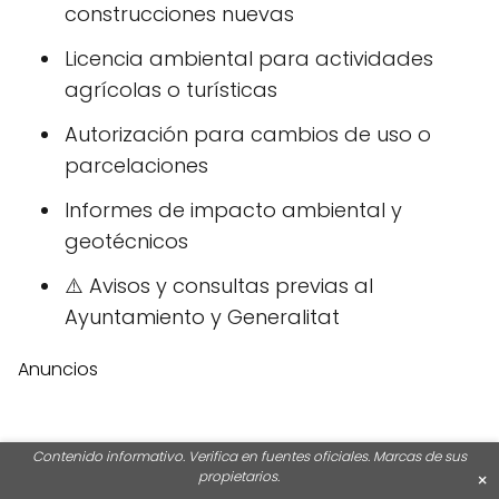
construcciones nuevas
Licencia ambiental para actividades
agrícolas o turísticas
Autorización para cambios de uso o
parcelaciones
Informes de impacto ambiental y
geotécnicos
⚠️ Avisos y consultas previas al
Ayuntamiento y Generalitat
Anuncios
Asesoramiento profesional:
Contenido informativo. Verifica en fuentes oficiales. Marcas de sus
propietarios.
×
claves para una gestión