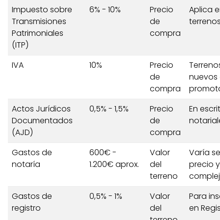
Impuesto sobre
6% - 10%
Precio
Aplica 
Transmisiones
de
terreno
Patrimoniales
compra
(ITP)
IVA
10%
Precio
Terreno
de
nuevos 
compra
promot
Actos Jurídicos
0,5% - 1,5%
Precio
En escri
Documentados
de
notarial
(AJD)
compra
Gastos de
600€ -
Valor
Varía s
notaría
1.200€ aprox.
del
precio y
terreno
complej
Gastos de
0,5% - 1%
Valor
Para ins
registro
del
en Regi
terreno