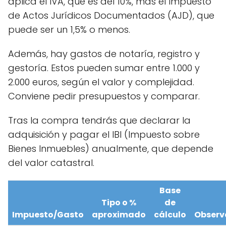
aplica el IVA, que es del 10%, más el Impuesto
de Actos Jurídicos Documentados (AJD), que
puede ser un 1,5% o menos.
Además, hay gastos de notaría, registro y
gestoría. Estos pueden sumar entre 1.000 y
2.000 euros, según el valor y complejidad.
Conviene pedir presupuestos y comparar.
Tras la compra tendrás que declarar la
adquisición y pagar el IBI (Impuesto sobre
Bienes Inmuebles) anualmente, que depende
del valor catastral.
Base
Tipo o %
de
Impuesto/Gasto
aproximado
cálculo
Observ