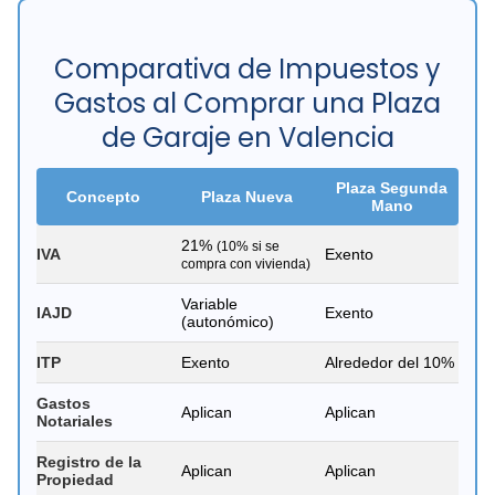
Comparativa de Impuestos y
Gastos al Comprar una Plaza
de Garaje en Valencia
Plaza Segunda
Concepto
Plaza Nueva
Mano
21%
(10% si se
IVA
Exento
compra con vivienda)
Variable
IAJD
Exento
(autonómico)
ITP
Exento
Alrededor del 10%
Gastos
Aplican
Aplican
Notariales
Registro de la
Aplican
Aplican
Propiedad