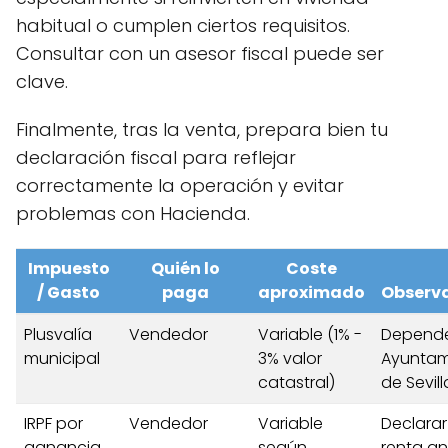
habitual o cumplen ciertos requisitos.
Consultar con un asesor fiscal puede ser
clave.
Finalmente, tras la venta, prepara bien tu
declaración fiscal para reflejar
correctamente la operación y evitar
problemas con Hacienda.
Impuesto
Quién lo
Coste
/ Gasto
paga
aproximado
Observ
Plusvalía
Vendedor
Variable (1% -
Depende
municipal
3% valor
Ayuntam
catastral)
de Sevill
IRPF por
Vendedor
Variable
Declarar
ganancia
según
renta an