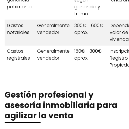
patrimonial
ganancia y
tramo
Gastos
Generalmente
300€ - 600€
Depende
notariales
vendedor
aprox.
valor de
vivienda
Gastos
Generalmente
150€ - 300€
Inscripc
registrales
vendedor
aprox.
Registro
Propied
Gestión profesional y
asesoría inmobiliaria para
agilizar la venta