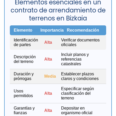
Elementos esenciales en un
contrato de arrendamiento de
terrenos en Bizkaia
Elemento
Importancia
Recomendación
Identificación
Verificar documentos
Alta
de partes
oficiales
Incluir planos y
Descripción
Alta
referencias
del terreno
catastrales
Duración y
Establecer plazos
Media
prórrogas
claros y condiciones
Especificar según
Usos
Alta
clasificación del
permitidos
terreno
Garantías y
Depositar en
Alta
fianzas
organismo oficial