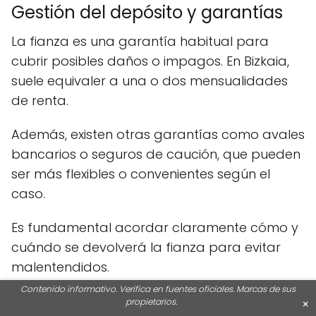
Gestión del depósito y garantías
La fianza es una garantía habitual para
cubrir posibles daños o impagos. En Bizkaia,
suele equivaler a una o dos mensualidades
de renta.
Además, existen otras garantías como avales
bancarios o seguros de caución, que pueden
ser más flexibles o convenientes según el
caso.
Es fundamental acordar claramente cómo y
cuándo se devolverá la fianza para evitar
malentendidos.
Contenido informativo. Verifica en fuentes oficiales. Marcas de sus
propietarios.
×
Obligaciones fiscales y tributarias