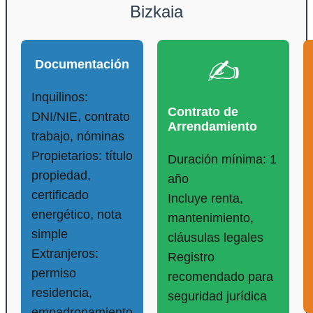
Bizkaia
✍️
Documentación
Inquilinos:
Contrato de
DNI/NIE, contrato
Arrendamiento
trabajo, nóminas
Propietarios: título
Duración mínima: 1
propiedad,
año
certificado
Incluye renta,
energético, nota
mantenimiento,
simple
cláusulas legales
Extranjeros:
Registro
permiso
recomendado para
residencia,
seguridad jurídica
empadronamiento