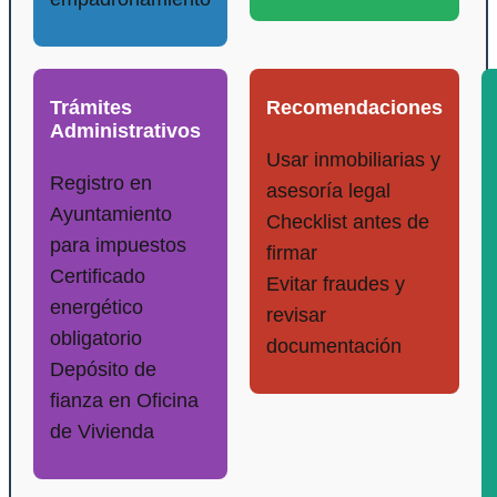
Trámites
Recomendaciones
Administrativos
Usar inmobiliarias y
Registro en
asesoría legal
Ayuntamiento
Checklist antes de
para impuestos
firmar
Certificado
Evitar fraudes y
energético
revisar
obligatorio
documentación
Depósito de
fianza en Oficina
de Vivienda