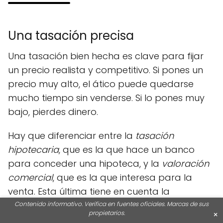
Una tasación precisa
Una tasación bien hecha es clave para fijar
un precio realista y competitivo. Si pones un
precio muy alto, el ático puede quedarse
mucho tiempo sin venderse. Si lo pones muy
bajo, pierdes dinero.
Hay que diferenciar entre la
tasación
hipotecaria
, que es la que hace un banco
para conceder una hipoteca, y la
valoración
comercial
, que es la que interesa para la
venta. Esta última tiene en cuenta la
demanda real y las características del
Contenido informativo. Verifica en fuentes oficiales. Marcas de sus
propietarios.
×
mercado.