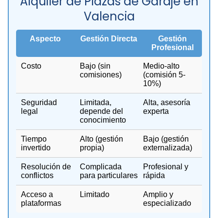
Alquiler de Plazas de Garaje en
Valencia
Aspecto
Gestión Directa
Gestión
Profesional
Costo
Bajo (sin
Medio-alto
comisiones)
(comisión 5-
10%)
Seguridad
Limitada,
Alta, asesoría
legal
depende del
experta
conocimiento
Tiempo
Alto (gestión
Bajo (gestión
invertido
propia)
externalizada)
Resolución de
Complicada
Profesional y
conflictos
para particulares
rápida
Acceso a
Limitado
Amplio y
plataformas
especializado