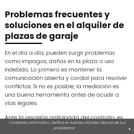
Problemas frecuentes y
soluciones en el alquiler de
plazas de garaje
En el día a día, pueden surgir problemas
como impagos, daños en la plaza o uso
indebido. Lo primero es mantener la
comunicación abierta y cordial para resolver
conflictos. Si no es posible, la mediación es
una buena herramienta antes de acudir a
vías legales.
Ante la rescisión anticipada del contrato, es
Contenido informativo. Verifica en fuentes oficiales. Marcas de sus
importante revisar las cláusulas pactadas
propietarios.
×