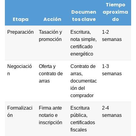
Tiempo
Documen
aproxima
Etapa
Acción
tos clave
do
Preparación
Tasación y
Escritura,
1-2
promoción
nota simple,
semanas
certificado
energético
Negociació
Oferta y
Contrato de
1-3
n
contrato de
arras,
semanas
arras
documentac
ión del
comprador
Formalizaci
Firma ante
Escritura
2-4
ón
notario e
pública,
semanas
inscripción
certificados
fiscales