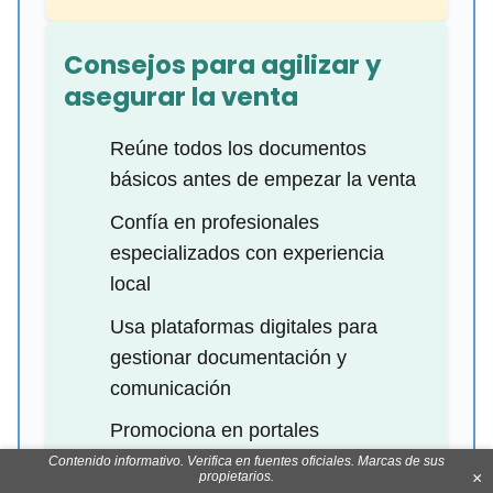
Consejos para agilizar y
asegurar la venta
Reúne todos los documentos
básicos antes de empezar la venta
Confía en profesionales
especializados con experiencia
local
Usa plataformas digitales para
gestionar documentación y
comunicación
Promociona en portales
especializados y redes sociales
Contenido informativo. Verifica en fuentes oficiales. Marcas de sus
propietarios.
×
para atraer compradores