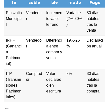
to
sable
ble
mado
Pago
Plusvalía
Vendedo
Incremen
Variable
30 días
Municipa
r
to valor
(2%-30%
hábiles
l
terreno
)
tras la
venta
IRPF
Vendedo
Diferenci
19%-26
Declaraci
(Gananci
r
a entre
%
ón anual
a
compra y
Patrimon
venta
ial)
ITP
Comprad
Valor
8%
30 días
(Transmi
or
declarad
hábiles
siones
o en
tras la
Patrimon
escritura
compra
iales)