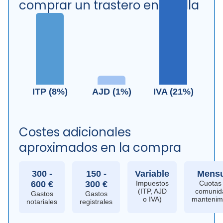
comprar un trastero en Sevilla
ITP (8%)
AJD (1%)
IVA (21%)
Costes adicionales
aproximados en la compra
300 -
150 -
Variable
Mensu
600 €
300 €
Impuestos
Cuotas
(ITP, AJD
comunid
Gastos
Gastos
o IVA)
mantenim
notariales
registrales