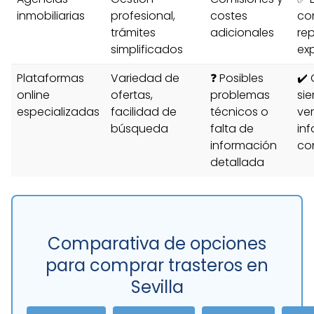
inmobiliarias
profesional,
costes
co
trámites
adicionales
re
simplificados
exp
Plataformas
Variedad de
❓ Posibles
✔️
online
ofertas,
problemas
sie
especializadas
facilidad de
técnicos o
ve
búsqueda
falta de
in
información
co
detallada
Comparativa de opciones
para comprar trasteros en
Sevilla