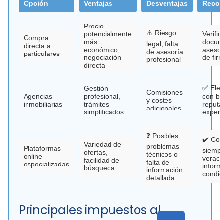
Opción
Ventajas
Desventajas
Reco
Precio
⚠️ Riesgo
potencialmente
Verifi
Compra
más
docum
legal, falta
directa a
económico,
aseso
de asesoría
particulares
negociación
de fi
profesional
directa
✅ Ele
Gestión
Comisiones
Agencias
profesional,
con 
y costes
inmobiliarias
trámites
reput
adicionales
simplificados
exper
❓ Posibles
✔️ Co
Variedad de
problemas
Plataformas
siemp
ofertas,
técnicos o
online
verac
facilidad de
falta de
especializadas
infor
búsqueda
información
condi
detallada
Principales impuestos al