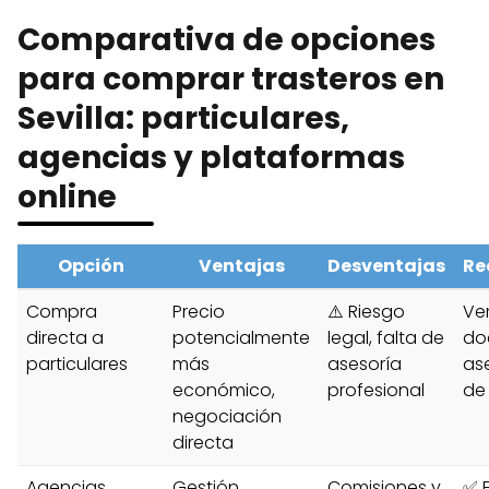
Comparativa de opciones
para comprar trasteros en
Sevilla: particulares,
agencias y plataformas
online
Opción
Ventajas
Desventajas
Re
Compra
Precio
⚠️ Riesgo
Ver
directa a
potencialmente
legal, falta de
do
particulares
más
asesoría
as
económico,
profesional
de 
negociación
directa
Agencias
Gestión
Comisiones y
✅ E