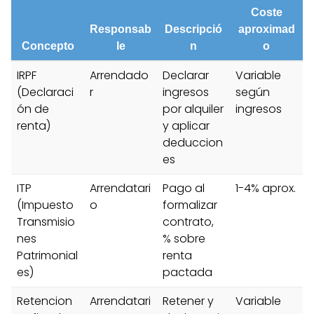
Coste
Responsab
Descripció
aproximad
Concepto
le
n
o
IRPF
Arrendado
Declarar
Variable
(Declaraci
r
ingresos
según
ón de
por alquiler
ingresos
renta)
y aplicar
deduccion
es
ITP
Arrendatari
Pago al
1-4% aprox.
(Impuesto
o
formalizar
Transmisio
contrato,
nes
% sobre
Patrimonial
renta
es)
pactada
Retencion
Arrendatari
Retener y
Variable