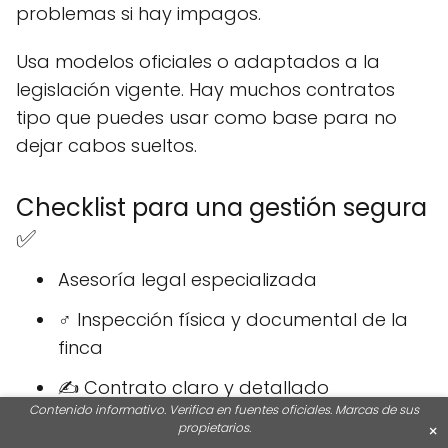
problemas si hay impagos.
Usa modelos oficiales o adaptados a la
legislación vigente. Hay muchos contratos
tipo que puedes usar como base para no
dejar cabos sueltos.
Checklist para una gestión segura
✅
Asesoría legal especializada
️‍♂️ Inspección física y documental de la
finca
✍ Contrato claro y detallado
Contenido informativo. Verifica en fuentes oficiales. Marcas de sus
⚖ Cláusulas para resolución de
propietarios.
×