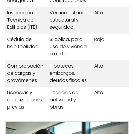
energética
construcciones
Inspección
Verifica estado
Alta
Técnica de
estructural y
Edificios (ITE)
seguridad
Cédula de
Si aplica, para
Baja
habitabilidad
uso de vivienda
o mixto
Comprobación
Hipotecas,
Alta
de cargas y
embargos,
gravámenes
deudas fiscales
Licencias y
Licencias de
Alta
autorizaciones
actividad y
previas
obras