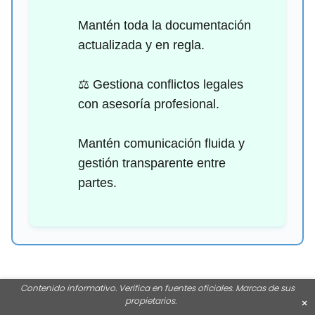
Mantén toda la documentación
actualizada y en regla.
⚖️ Gestiona conflictos legales
con asesoría profesional.
Mantén comunicación fluida y
gestión transparente entre
partes.
Contenido informativo. Verifica en fuentes oficiales. Marcas de sus
Gestión y seguimiento post-
propietarios.
×