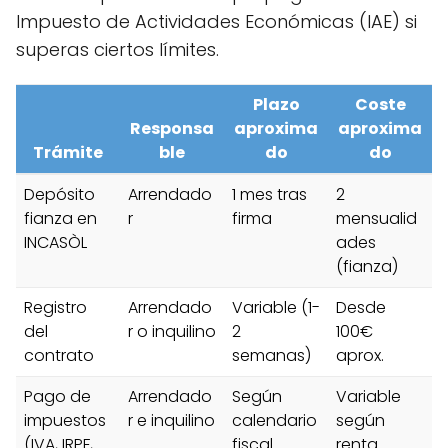
Impuesto de Actividades Económicas (IAE) si
superas ciertos límites.
Plazo
Coste
Responsa
aproxima
aproxima
Trámite
ble
do
do
Depósito
Arrendado
1 mes tras
2
fianza en
r
firma
mensualid
INCASÒL
ades
(fianza)
Registro
Arrendado
Variable (1-
Desde
del
r o inquilino
2
100€
contrato
semanas)
aprox.
Pago de
Arrendado
Según
Variable
impuestos
r e inquilino
calendario
según
(IVA, IRPF,
fiscal
renta