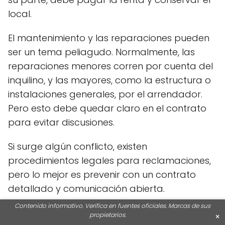
local.
El mantenimiento y las reparaciones pueden
ser un tema peliagudo. Normalmente, las
reparaciones menores corren por cuenta del
inquilino, y las mayores, como la estructura o
instalaciones generales, por el arrendador.
Pero esto debe quedar claro en el contrato
para evitar discusiones.
Si surge algún conflicto, existen
procedimientos legales para reclamaciones,
pero lo mejor es prevenir con un contrato
detallado y comunicación abierta.
Contenido informativo. Verifica en fuentes oficiales. Marcas de sus
Cuando se acerca el fin del contrato, puedes
propietarios.
×